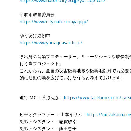
https://www.natori.city.ed.jp/yuriage-ces/
名取市教育委員会
https://www.city.natori.miyagi.jp/
ゆりあげ港朝市
https://www.yuriageasaichi.jp/
県出身の音楽プロデューサー、ミュージシャンや映像制
行う当プロジェクト。
これからも、全国の災害復興地域や復興地以外でも必要
的に活動の場を広げていけたならと考えております。
進行
MC
：菅原克彦
https://www.facebook.com/katsu
ビデオグラファー ：山本イサム
https://niezakarna.m
撮影アシスタント：志賀敏幸
撮影アシスタント：熊田恵子