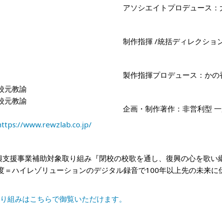
アソシエイトプロデュース：
制作指揮
/
統括ディレクショ
製作指揮プロデュース：かの
校元教諭
校元教諭
企画・制作著作：非営利型
一
https://www.rewzlab.co.jp/
復興支援事業補助対象取り組み『閉校の校歌を通し、復興の心を歌い
度＝ハイレゾリューションのデジタル録音で100年以上先の未来に
取り組みはこちらで御覧いただけます。