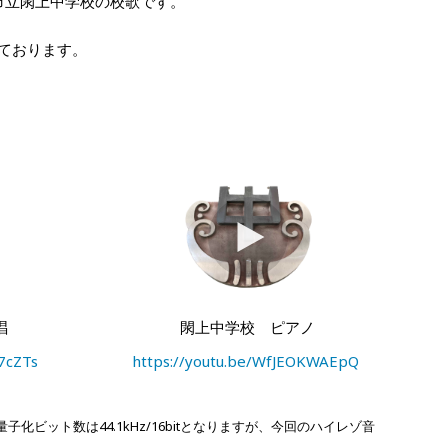
市立閖上中学校の校歌です。
いております。
唱
閖上中学校 ピアノ
67cZTs
https://youtu.be/WfJEOKWAEpQ
化ビット数は44.1kHz/16bitとなりますが、
今回のハイレゾ音