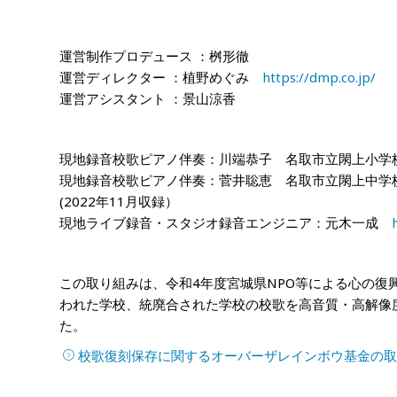
運営制作プロデュース ：桝形徹
運営ディレクター ：植野めぐみ
https://dmp.co.jp/
運営アシスタント ：景山涼香
現地録音校歌ピアノ伴奏：川端恭子 名取市立閖上小学
現地録音校歌ピアノ伴奏：菅井聡恵 名取市立閖上中学
(2022年11月収録）
現地ライブ録音・スタジオ録音エンジニア：元木一成
この取り組みは、令和4年度宮城県NPO等による心の
われた学校、統廃合された学校の校歌を高音質・高解像
た。
校歌復刻保存に関するオーバーザレインボウ基金の