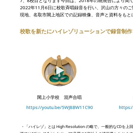
7、8校目となります今回は、2018年の統廃合により
2022年11月6日に校歌斉唱録音を行い、沢山の方々
現地、名取市閖上地区での記録映像、音声と資料をもとに
校歌を新たにハイレゾリューションで録音制作
閖上小学校 混声合唱
https://youtu.be/5WJ8BW11C90
https
・「ハイレゾ」とは High Resolution の略で、一般的なC