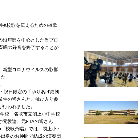
閉校校歌を伝えるための校歌
の沿岸部を中心とした当プロ
校歌斉唱の録音を終了することが
、新型コロナウイルスの影響
した。
た。
曜・祝日限定の「ゆりあげ港朝
業生の皆さんと、飛び入り参
が行われました。
育学校「名取市立閖上小中学校
元教諭、元PTAの皆さん
の『校歌斉唱』では、閖上小・
科出身のお仲間で結成の演奏団