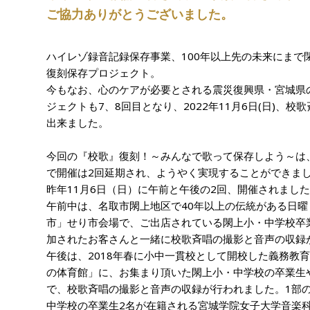
ご協力ありがとうございました。
ハイレゾ録音記録保存事業、100年以上先の未来にまで
復刻保存プロジェクト。
今もなお、心のケアが必要とされる震災復興県・宮城県
ジェクトも7、8回目となり、
2022年11月6日(日)、
出来ました。
今回の『校歌』復刻！～みんなで歌って保存しよう～は
で開催は2回延期され、ようやく実現することができま
昨年11月6日（日）に午前と午後の2回、開催されまし
午前中は、名取市閖上地区で40年以上の伝統がある日
市」せり市会場で、ご出店されている閖上小・中学校卒
加されたお客さんと一緒に校歌斉唱の撮影と音声の収録
午後は、2018年春に小中一貫校として開校した義務教
の体育館」に、お集まり頂いた閖上小・中学校の卒業生や
で、校歌斉唱の撮影と音声の収録が行われました。1部
中学校の卒業生2名が在籍される宮城学院女子大学音楽