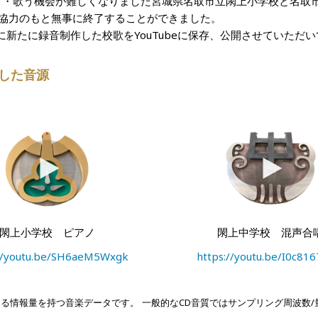
聞く・歌う機会が難しくなりました宮城県名取市立閖上小学校と名取
のご協力のもと無事に終了することができました。
新たに録音制作した校歌をYouTubeに保存、公開させていただ
した音源
閖上小学校 ピアノ
閖上中学校 混声合
://youtu.be/SH6aeM5Wxgk
https://youtu.be/I0c81
Dを上回る情報量を持つ音楽データです。
一般的なCD音質ではサンプリング周波数/量子