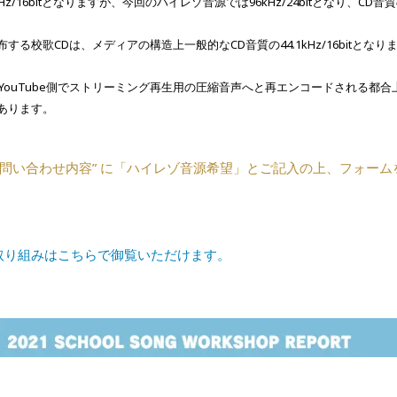
/16bitとなりますが、
今回のハイレゾ音源では96kHz/24bitとなり、C
布する校歌CDは、
メディアの構造上一般的なCD音質の44.1kHz/16bitとなり
、YouTube側でストリーミング再生用の圧縮音声へと再エンコードされる都合
あります。
問い合わせ内容” に「ハイレゾ音源希望」とご記入の上、フォーム
取り組みはこちらで御覧いただけます。