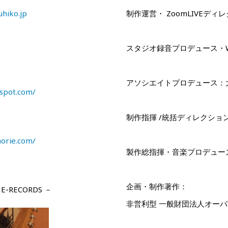
hiko.jp
制作運営・
ZoomLIVE
ディレ
スタジオ録音プロデュース・
アソシエイトプロデュース：
gspot.com/
制作指揮
/
統括ディレクショ
horie.com/
製作総指揮・音楽プロデュー
企画・制作著作：
NE-RECORDS
－
非営利型
一般財団法人オーバ