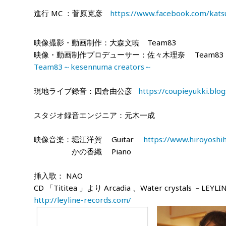
進行
MC
：菅原克彦
https://www.facebook.com/katsu
映像撮影・動画制作：大森文暁
Team83
映像・動画制作プロデューサー：佐々木理奈
Team83
Team83～kesennuma creators～
現地ライブ録音：四倉由公彦
https://coupieyukki.blo
スタジオ録音エンジニア：元木一成
映像音楽：堀江洋賀
Guitar
https://www.hiroyoshi
かの香織
Piano
挿入歌：
NAO
CD
「
Tititea
」より
Arcadia
、
Water crystals
－
LEYLI
http://leyline-records.com/