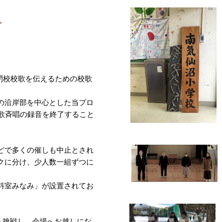
、
閉校校歌を伝えるための校歌
の沿岸部を中心とした当プロ
事校歌斉唱の録音を終了すること
どで多くの催しも中止とされ
クに分け、少人数一組ずつに
料室みなみ」が設置されてお
も挑戦し、会場へお越しにな