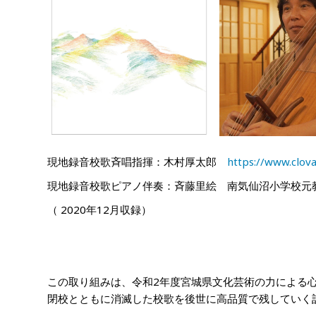
現地録音校歌斉唱指揮：木村厚太郎
https://www.clova
現地録音校歌ピアノ伴奏：斉藤里絵 南気仙沼小学校元
（
2020
年12月収録）
この取り組みは、令和2年度宮城県文化芸術の力による
閉校とともに消滅した校歌を後世に高品質で残していく